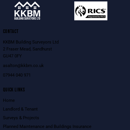
CONTACT
KKBM Building Surveyors Ltd
2 Fraser Mead, Sandhurst
GU47 0FY
asalton@kkbm.co.uk
0
7944 040 971
QUICK LINKS
Home
Landlord & Tenant
Surveys & Projects
Planned Maintenance and Buildings Insurance