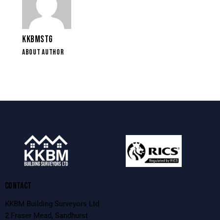
KKBMSTG
ABOUT AUTHOR
CONTACT
KKBM Building Surveyors Ltd
2 Fraser Mead, Sandhurst