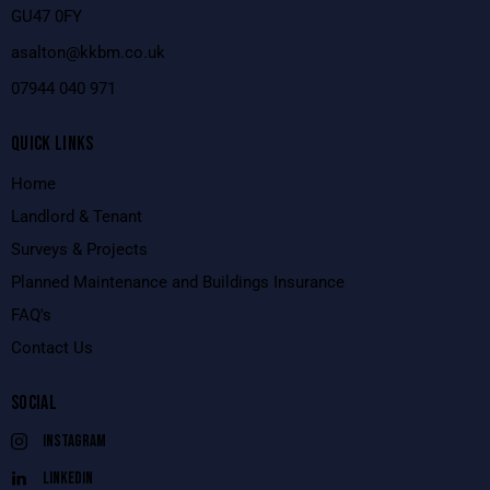
GU47 0FY
asalton@kkbm.co.uk
0
7944 040 971
QUICK LINKS
Home
Landlord & Tenant
Surveys & Projects
Planned Maintenance and Buildings Insurance
FAQ's
Contact Us
SOCIAL
instagram
linkedin