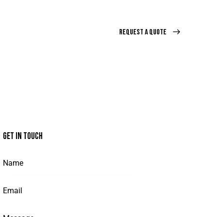
REQUEST A QUOTE
URANCE
ABOUT US
REQUEST A QUOTE
GET IN TOUCH