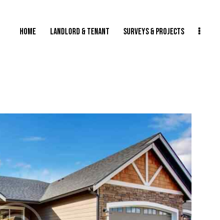
HOME
LANDLORD & TENANT
SURVEYS & PROJECTS
NANT
SURVEYS & PROJECTS
PLANNED MAINTENANCE & BUILDINGS INS