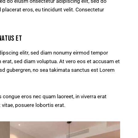
sed do eiusm onsectetur adipiscing elit, sed do
 placerat eros, eu tincidunt velit. Consectetur
NATUS ET
dipscing elitr, sed diam nonumy eirmod tempor
m erat, sed diam voluptua. At vero eos et accusam et
kasd gubergren, no sea takimata sanctus est Lorem
 congue eros nec quam laoreet, in viverra erat
 vitae, posuere lobortis erat.