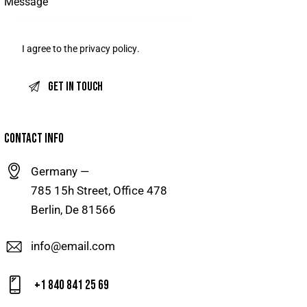
I agree to the
privacy policy
.
CONTACT INFO
Germany —
785 15h Street, Office 478
Berlin, De 81566
info@email.com
+1 840 841 25 69